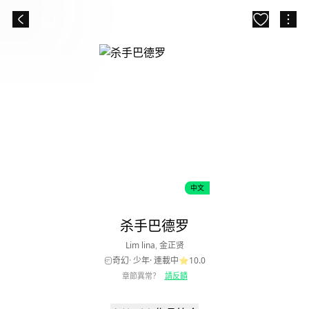
中文
杀手巴德罗
Lim lina
,
金正贤
奇幻
·
少年
·
連載中
⭐
10.0
章節異常？
請反饋