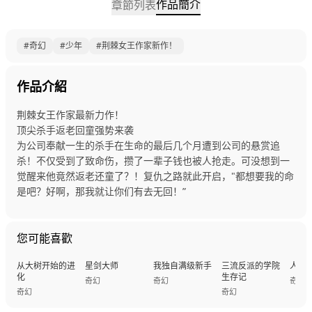
作品簡介
章節列表
#奇幻
#少年
#荆棘女王作家新作！
作品介紹
荆棘女王作家最新力作！
顶尖杀手返老回童强势来袭
为公司奉献一生的杀手在生命的最后几个月遭到公司的悬赏追
杀！不仅受到了致命伤，攒了一辈子钱也被人抢走。可没想到一
觉醒来他竟然返老还童了？！复仇之路就此开启，"都想要我的命
是吧？好啊，那我就让你们有去无回！”
您可能喜歡
从大树开始的进
星剑大师
我独自满级新手
三流反派的学院
人鱼
化
生存记
奇幻
奇幻
奇幻
奇幻
奇幻