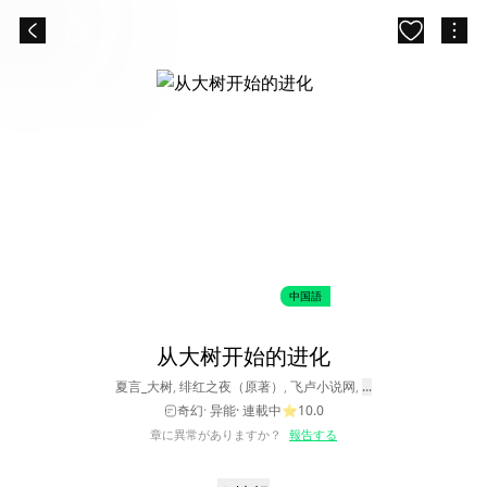
中国語
从大树开始的进化
夏言_大树
,
绯红之夜（原著）
,
飞卢小说网
,
...
奇幻
·
异能
·
連載中
⭐
10.0
章に異常がありますか？
報告する