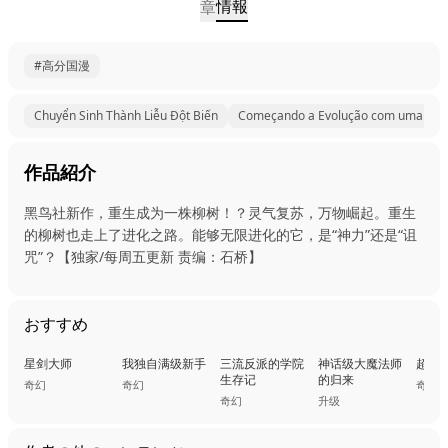
情報
章
#高分国漫
Chuyển Sinh Thành Liễu Đột Biến
Começando a Evolução com uma Grande Árvore
作品紹介
黑鸟社新作，重生成为一株柳树！？灵气复苏，万物崛起。重生
的柳树也走上了进化之路。能够无限进化的它，是“神力”还是“诅
咒”？【独家/每周五更新 责编：石桥】
おすすめ
星剑大师
我独自满级新手
三流反派的学院
神话级大魔法师
超人
生存记
的归来
奇幻
奇幻
奇幻
奇幻
升级